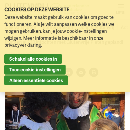
COOKIES OP DEZE WEBSITE
MENU
Glutenvrije Piet, meld je
Deze website maakt gebruik van cookies om goed te
Naar menu
Naar hoofdinhoud
functioneren. Als je wilt aanpassen welke cookies we
aan!
Ziek van gluten
Eten & drinken
Jong & glutenvrij
Acti
mogen gebruiken, kan je jouw cookie-instellingen
wijzigen. Meer informatie is beschikbaar in onze
Er staan al 220 intochten met Glutenvrije Pieten gepland!
privacyverklaring
.
9 oktober 2023
Schakel alle cookies in
Toon cookie-instellingen
Deel dit artikel:
Alleen essentiële cookies
Facebook
Twitter
LinkedIn
Verzenden
Printen