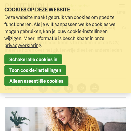
COOKIES OP DEZE WEBSITE
MENU
Online bijeenkomst
Deze website maakt gebruik van cookies om goed te
Naar menu
Naar hoofdinhoud
functioneren. Als je wilt aanpassen welke cookies we
(nieuwe) leden
Ziek van gluten
Eten & drinken
Jong & glutenvrij
Acti
mogen gebruiken, kan je jouw cookie-instellingen
wijzigen. Meer informatie is beschikbaar in onze
Vind jij het leuk om nader kennis te maken met de NCV,
privacyverklaring
.
meer te horen over het glutenvrije dieet en andere leden
te ontmoeten?
Schakel alle cookies in
16 november 2023
Toon cookie-instellingen
Alleen essentiële cookies
Deel dit artikel:
Facebook
Twitter
LinkedIn
Verzenden
Printen