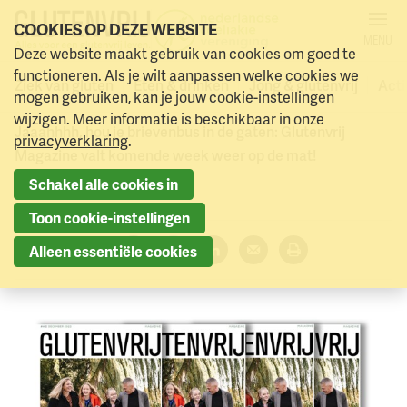
COOKIES OP DEZE WEBSITE
MENU
Glutenvrij Magazine komt
Deze website maakt gebruik van cookies om goed te
Naar menu
Naar hoofdinhoud
functioneren. Als je wilt aanpassen welke cookies we
eraan!
Ziek van gluten
Eten & drinken
Jong & glutenvrij
Acti
mogen gebruiken, kan je jouw cookie-instellingen
wijzigen. Meer informatie is beschikbaar in onze
Jaaahhhh, hou je brievenbus in de gaten: Glutenvrij
privacyverklaring
.
Magazine valt komende week weer op de mat!
Schakel alle cookies in
28 november 2023
Toon cookie-instellingen
Deel dit artikel:
Alleen essentiële cookies
Facebook
Twitter
LinkedIn
Verzenden
Printen