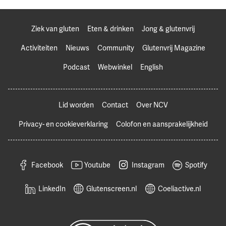
Ziek van gluten
Eten & drinken
Jong & glutenvrij
Activiteiten
Nieuws
Community
Glutenvrij Magazine
Podcast
Webwinkel
English
Lid worden
Contact
Over NCV
Privacy- en cookieverklaring
Colofon en aansprakelijkheid
Facebook
Youtube
Instagram
Spotify
LinkedIn
Glutenscreen.nl
Coeliactive.nl