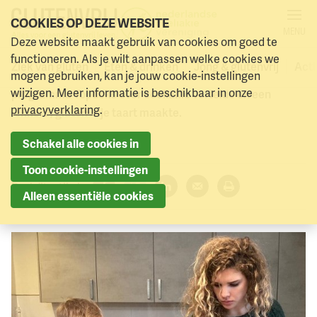
COOKIES OP DEZE WEBSITE
MENU
Jarno’s glutenvrij taart
Deze website maakt gebruik van cookies om goed te
Naar menu
Naar hoofdinhoud
functioneren. Als je wilt aanpassen welke cookies we
Ziek van gluten
Eten & drinken
Jong & glutenvrij
Acti
mogen gebruiken, kan je jouw cookie-instellingen
Vorige week berichtten we over Jarno die in het tv-
wijzigen. Meer informatie is beschikbaar in onze
programma Topdoks over coeliakie vertelde en een
privacyverklaring
.
lekkere, glutenvrije taart maakte.
13 december 2023
Schakel alle cookies in
Toon cookie-instellingen
Deel dit artikel:
Alleen essentiële cookies
Facebook
Twitter
LinkedIn
Verzenden
Printen