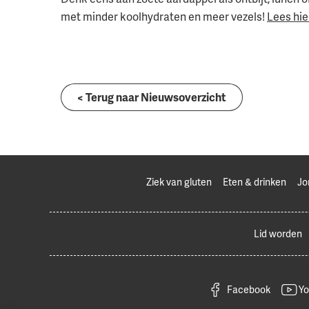
met minder koolhydraten en meer vezels!
Lees hie
< Terug naar Nieuwsoverzicht
Ziek van gluten
Eten & drinken
Jo
Lid worden
Facebook
Yo