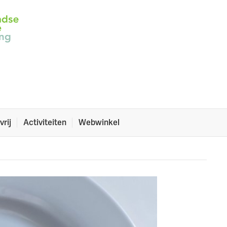
zoete
en
od?
vrij
Activiteiten
Webwinkel
n