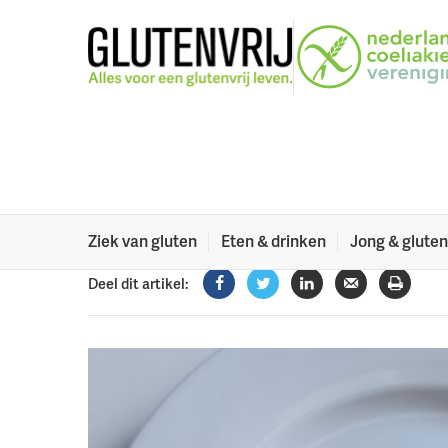
Naar menu
Naar hoofdinhoud
Lekker! Belegde 
aardappelschijv
Zoek jij vaak naar originele alternatieven voor bro
24 januari 2024
Ziek van gluten
Eten & drinken
Jong & gluten
Deel dit artikel:
Facebook
Twitter
LinkedIn
Verzenden
Printe