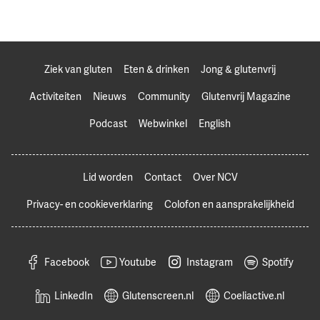
Ziek van gluten
Eten & drinken
Jong & glutenvrij
Activiteiten
Nieuws
Community
Glutenvrij Magazine
Podcast
Webwinkel
English
Lid worden
Contact
Over NCV
Privacy- en cookieverklaring
Colofon en aansprakelijkheid
Facebook
Youtube
Instagram
Spotify
LinkedIn
Glutenscreen.nl
Coeliactive.nl