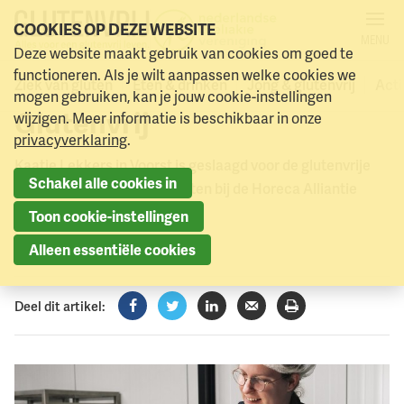
COOKIES OP DEZE WEBSITE
MENU
Kaatje Lekkers aangesloten
Deze website maakt gebruik van cookies om goed te
Naar menu
Naar hoofdinhoud
functioneren. Als je wilt aanpassen welke cookies we
bij Horeca Alliantie
Ziek van gluten
Eten & drinken
Jong & glutenvrij
Acti
mogen gebruiken, kan je jouw cookie-instellingen
Glutenvrij
wijzigen. Meer informatie is beschikbaar in onze
privacyverklaring
.
Kaatje Lekkers in Voorst is geslaagd voor de glutenvrije
Schakel alle cookies in
audit en daarmee aangesloten bij de Horeca Alliantie
Glutenvrij.
Toon cookie-instellingen
31 januari 2024
Alleen essentiële cookies
Deel dit artikel:
Facebook
Twitter
LinkedIn
Verzenden
Printen