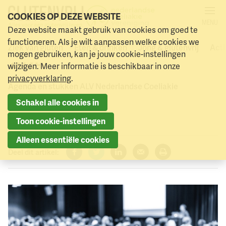
COOKIES OP DEZE WEBSITE
MENU
Deze website maakt gebruik van cookies om goed te
Stukken ledenvergadering
Naar menu
Naar hoofdinhoud
functioneren. Als je wilt aanpassen welke cookies we
Ziek van gluten
Eten & drinken
Jong & glutenvrij
Acti
mogen gebruiken, kan je jouw cookie-instellingen
2024
wijzigen. Meer informatie is beschikbaar in onze
privacyverklaring
.
Agenda en stukken ALV Nederlandse Coeliakie
Vereniging 2024
Schakel alle cookies in
26 maart 2024
Toon cookie-instellingen
Alleen essentiële cookies
Deel dit artikel:
Facebook
Twitter
LinkedIn
Verzenden
Printen