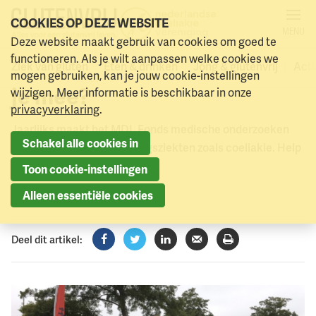
COOKIES OP DEZE WEBSITE
MENU
Het MDL Fonds en de NCV
Deze website maakt gebruik van cookies om goed te
Naar menu
Naar hoofdinhoud
functioneren. Als je wilt aanpassen welke cookies we
komen samen in actie! Fiets
Ziek van gluten
Eten & drinken
Jong & glutenvrij
Acti
mogen gebruiken, kan je jouw cookie-instellingen
je mee?
wijzigen. Meer informatie is beschikbaar in onze
privacyverklaring
.
Jaarlijks maakt het MDL Fonds medische onderzoeken
Schakel alle cookies in
mogelijk naar spijsverteringsziekten zoals coeliakie. Help
jij mee?
Toon cookie-instellingen
13 juni 2024
Alleen essentiële cookies
Deel dit artikel:
Facebook
Twitter
LinkedIn
Verzenden
Printen