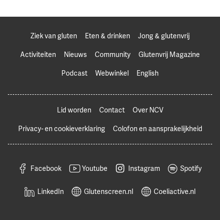
Ziek van gluten
Eten & drinken
Jong & glutenvrij
Activiteiten
Nieuws
Community
Glutenvrij Magazine
Podcast
Webwinkel
English
Lid worden
Contact
Over NCV
Privacy- en cookieverklaring
Colofon en aansprakelijkheid
Facebook
Youtube
Instagram
Spotify
LinkedIn
Glutenscreen.nl
Coeliactive.nl