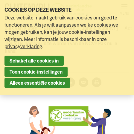
COOKIES OP DEZE WEBSITE
MENU
Pak je kans! NCV-
Deze website maakt gebruik van cookies om goed te
Naar menu
Naar hoofdinhoud
functioneren. Als je wilt aanpassen welke cookies we
lidmaatschap voor de helft!
Ziek van gluten
Eten & drinken
Jong & glutenvrij
Acti
mogen gebruiken, kan je jouw cookie-instellingen
wijzigen. Meer informatie is beschikbaar in onze
Twijfel je nog om lid te worden van de NCV? Pak nu je
privacyverklaring
.
kans!
Schakel alle cookies in
10 juli 2024
Toon cookie-instellingen
Deel dit artikel:
Alleen essentiële cookies
Facebook
Twitter
LinkedIn
Verzenden
Printen