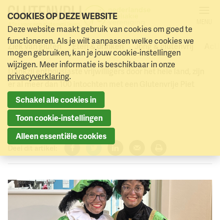
COOKIES OP DEZE WEBSITE
MENU
Glutenvrije Piet in jouw
Deze website maakt gebruik van cookies om goed te
Naar menu
Naar hoofdinhoud
functioneren. Als je wilt aanpassen welke cookies we
woonplaats? Doe mee!
Ziek van gluten
Eten & drinken
Jong & glutenvrij
Acti
mogen gebruiken, kan je jouw cookie-instellingen
wijzigen. Meer informatie is beschikbaar in onze
Dankzij enthousiaste vrijwilligers door het hele land, zijn
privacyverklaring
.
er al meer dan 100 intochten met een Glutenvrije Piet
aangemeld.
Schakel alle cookies in
10 september 2024
Toon cookie-instellingen
Alleen essentiële cookies
Deel dit artikel:
Facebook
Twitter
LinkedIn
Verzenden
Printen