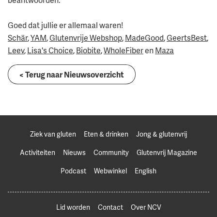
beantwoorden.
Goed dat jullie er allemaal waren!
Schär
,
YAM
,
Glutenvrije Webshop
,
MadeGood
,
GeertsBest
,
Leev
,
Lisa's Choice
,
Biobite
,
WholeFiber
en
Maza
< Terug naar Nieuwsoverzicht
Ziek van gluten
Eten & drinken
Jong & glutenvrij
Activiteiten
Nieuws
Community
Glutenvrij Magazine
Podcast
Webwinkel
English
Lid worden
Contact
Over NCV