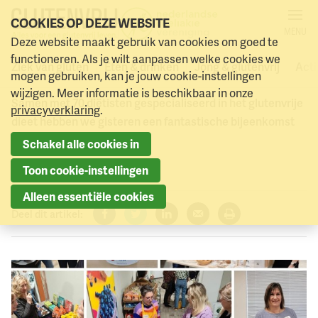
COOKIES OP DEZE WEBSITE
MENU
Geslaagde Coeliakie
Deze website maakt gebruik van cookies om goed te
Naar menu
Naar hoofdinhoud
functioneren. Als je wilt aanpassen welke cookies we
Diëtistennetwerk dag!
Ziek van gluten
Eten & drinken
Jong & glutenvrij
Acti
mogen gebruiken, kan je jouw cookie-instellingen
wijzigen. Meer informatie is beschikbaar in onze
Samen met 70 diëtisten gespecialiseerd in het glutenvrije
privacyverklaring
.
dieet hebben we gisteren een fantastische bijeenkomst
gehad.
Schakel alle cookies in
11 februari 2025
Toon cookie-instellingen
Alleen essentiële cookies
Deel dit artikel:
Facebook
Twitter
LinkedIn
Verzenden
Printen