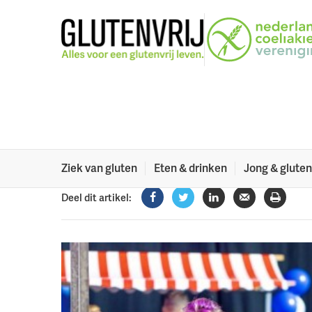
Naar menu
Naar hoofdinhoud
Laatste markttic
voor niet-leden!
Omdat het vandaag Moederdag is, hebben we een 
11 mei 2025
Ziek van gluten
Eten & drinken
Jong & gluten
Deel dit artikel:
Facebook
Twitter
LinkedIn
Verzenden
Printe