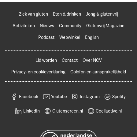
Ziek van gluten
Eten & drinken
Jong & glutenvrij
Activiteiten
Nieuws
Community
Glutenvrij Magazine
Podcast
Webwinkel
English
Lid worden
Contact
Over NCV
Privacy- en cookieverklaring
Colofon en aansprakelijkheid
Facebook
Youtube
Instagram
Spotify
LinkedIn
Glutenscreen.nl
Coeliactive.nl