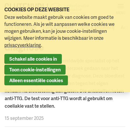
COOKIES OP DEZE WEBSITE
MENU
Deze website maakt gebruik van cookies om goed te
Mogelijk een lagere anti-
Naar menu
Naar hoofdinhoud
functioneren. Als je wilt aanpassen welke cookies we
Ziek van gluten
Eten & drinken
Jong & glutenvrij
Acti
mogen gebruiken, kan je jouw cookie-instellingen
TTG grenswaarde voor
wijzigen. Meer informatie is beschikbaar in onze
diagnose
privacyverklaring
.
Schakel alle cookies in
Professor David Sanders, wereldwijde specialist op het
gebied van coeliakie, heeft onderzoek gedaan naar het
Toon cookie-instellingen
gebruik van de antistoftest voor diagnose. Deze bloedtest
Alleen essentiële cookies
bepaalt de hoogte van antistoffen tegen het eigen
lichaam na blootstelling aan gluten. Die antistoffen heten
anti-TTG. De test voor anti-TTG wordt al gebruikt om
coeliakie vast te stellen.
15 september 2025