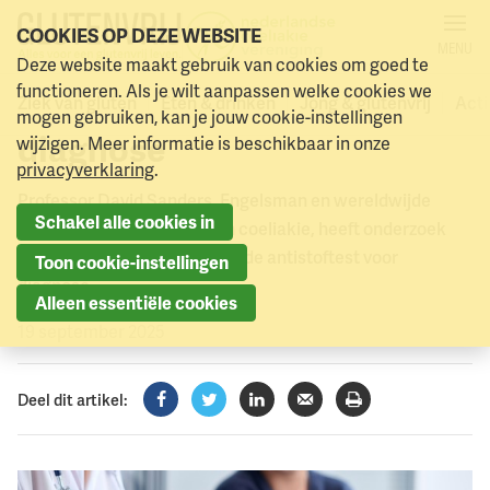
COOKIES OP DEZE WEBSITE
MENU
Mogelijk een lagere anti-
Deze website maakt gebruik van cookies om goed te
Naar menu
Naar hoofdinhoud
functioneren. Als je wilt aanpassen welke cookies we
TTG grenswaarde voor
Ziek van gluten
Eten & drinken
Jong & glutenvrij
Acti
mogen gebruiken, kan je jouw cookie-instellingen
diagnose
wijzigen. Meer informatie is beschikbaar in onze
privacyverklaring
.
Professor David Sanders, Engelsman en wereldwijde
Schakel alle cookies in
specialist op het gebied van coeliakie, heeft onderzoek
gedaan naar het gebruik van de antistoftest voor
Toon cookie-instellingen
diagnose.
Alleen essentiële cookies
19 september 2025
Deel dit artikel:
Facebook
Twitter
LinkedIn
Verzenden
Printen