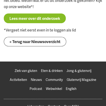
het bloed. Weten wat er uit dit onderzoek is gekomen? Kijk
op onze website*!
Lees meer over dit onderzoek
*Vergeet niet eerst even in te loggen als lid
< Terug naar Nieuwsoverzicht
Ziek van gluten
Eten & drinken
Jong & glutenvrij
Activiteiten
Nieuws
Community
Glutenvrij Magazine
Podcast
Webwinkel
English