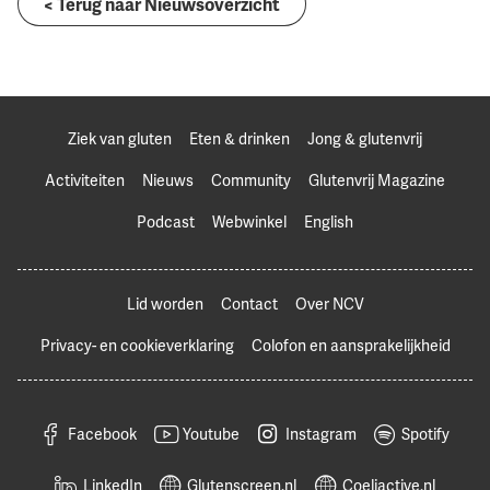
< Terug naar Nieuwsoverzicht
Ziek van gluten
Eten & drinken
Jong & glutenvrij
Activiteiten
Nieuws
Community
Glutenvrij Magazine
Podcast
Webwinkel
English
Lid worden
Contact
Over NCV
Privacy- en cookieverklaring
Colofon en aansprakelijkheid
Facebook
Youtube
Instagram
Spotify
LinkedIn
Glutenscreen.nl
Coeliactive.nl