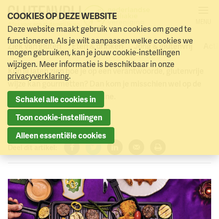
COOKIES OP DEZE WEBSITE
MENU
Gourmetten met kerst. Hoe
Deze website maakt gebruik van cookies om goed te
Naar menu
Naar hoofdinhoud
functioneren. Als je wilt aanpassen welke cookies we
doe je dat glutenvrij?!
Ziek van gluten
Eten & drinken
Jong & glutenvrij
Acti
mogen gebruiken, kan je jouw cookie-instellingen
wijzigen. Meer informatie is beschikbaar in onze
Kun jij laten zien hoe je op een verantwoorde, glutenvrije
privacyverklaring
.
wijze kan gourmetten? Dan kom je misschien wel op de
cover van Glutenvrij Magazine.
Schakel alle cookies in
24 september 2025
Toon cookie-instellingen
Alleen essentiële cookies
Deel dit artikel:
Facebook
Twitter
LinkedIn
Verzenden
Printen