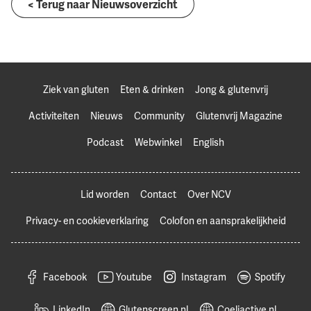
< Terug naar Nieuwsoverzicht
Ziek van gluten
Eten & drinken
Jong & glutenvrij
Activiteiten
Nieuws
Community
Glutenvrij Magazine
Podcast
Webwinkel
English
Lid worden
Contact
Over NCV
Privacy- en cookieverklaring
Colofon en aansprakelijkheid
Facebook
Youtube
Instagram
Spotify
LinkedIn
Glutenscreen.nl
Coeliactive.nl