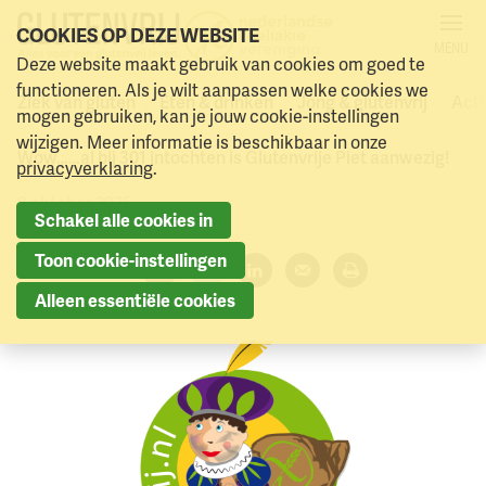
COOKIES OP DEZE WEBSITE
MENU
Laatste week aanmelden
Deze website maakt gebruik van cookies om goed te
Naar menu
Naar hoofdinhoud
functioneren. Als je wilt aanpassen welke cookies we
Glutenvrije Piet
Ziek van gluten
Eten & drinken
Jong & glutenvrij
Acti
mogen gebruiken, kan je jouw cookie-instellingen
wijzigen. Meer informatie is beschikbaar in onze
Wow……al bij 301 intochten is Glutenvrije Piet aanwezig!
privacyverklaring
.
8 oktober 2025
Schakel alle cookies in
Toon cookie-instellingen
Deel dit artikel:
Alleen essentiële cookies
Facebook
Twitter
LinkedIn
Verzenden
Printen