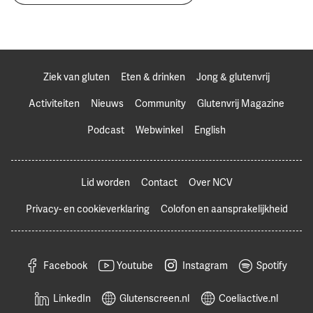
Ziek van gluten
Eten & drinken
Jong & glutenvrij
Activiteiten
Nieuws
Community
Glutenvrij Magazine
Podcast
Webwinkel
English
Lid worden
Contact
Over NCV
Privacy- en cookieverklaring
Colofon en aansprakelijkheid
Facebook
Youtube
Instagram
Spotify
LinkedIn
Glutenscreen.nl
Coeliactive.nl