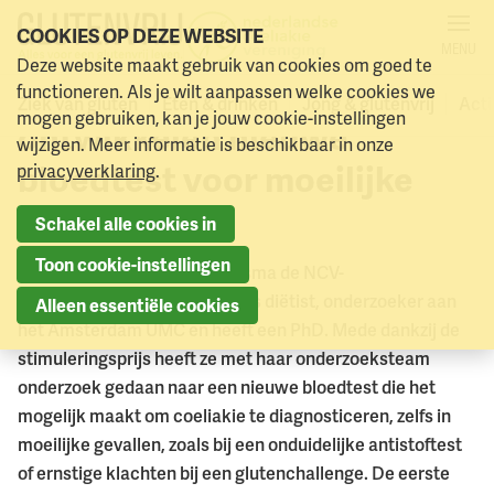
COOKIES OP DEZE WEBSITE
MENU
Deze website maakt gebruik van cookies om goed te
Nederlandse onderzoekers
Naar menu
Naar hoofdinhoud
functioneren. Als je wilt aanpassen welke cookies we
Ziek van gluten
Eten & drinken
Jong & glutenvrij
Acti
mogen gebruiken, kan je jouw cookie-instellingen
ontwikkelen nieuwe
wijzigen. Meer informatie is beschikbaar in onze
bloedtest voor moeilijke
privacyverklaring
.
diagnose
Schakel alle cookies in
Toon cookie-instellingen
In 2022 won Nicolette Wierdsma de NCV-
Stimuleringsprijs*. Nicolette is diëtist, onderzoeker aan
Alleen essentiële cookies
het Amsterdam UMC en heeft een PhD. Mede dankzij de
stimuleringsprijs heeft ze met haar onderzoeksteam
onderzoek gedaan naar een nieuwe bloedtest die het
mogelijk maakt om coeliakie te diagnosticeren, zelfs in
moeilijke gevallen, zoals bij een onduidelijke antistoftest
of ernstige klachten bij een glutenchallenge. De eerste