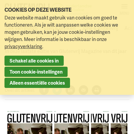
COOKIES OP DEZE WEBSITE
MENU
Deze website maakt gebruik van cookies om goed te
Glutenvrij Magazine 2025 -
Naar menu
Naar hoofdinhoud
functioneren. Als je wilt aanpassen welke cookies we
Ziek van gluten
Eten & drinken
Jong & glutenvrij
Acti
mogen gebruiken, kan je jouw cookie-instellingen
4
wijzigen. Meer informatie is beschikbaar in onze
privacyverklaring
.
In deze laatste editie van Glutenvrij Magazine van dit jaar
duiken we de feestdagen in.
Schakel alle cookies in
4 december 2025
Toon cookie-instellingen
Alleen essentiële cookies
Deel dit artikel:
Facebook
Twitter
LinkedIn
Verzenden
Printen