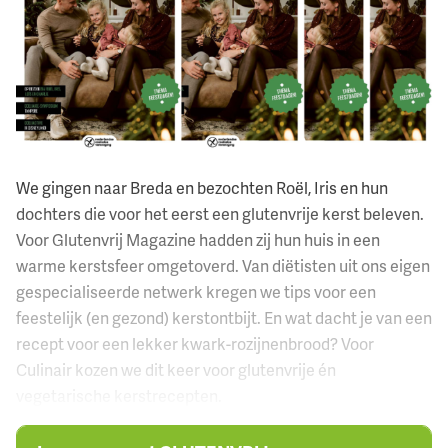
We gingen naar Breda en bezochten Roël, Iris en hun
dochters die voor het eerst een glutenvrije kerst beleven.
Voor Glutenvrij Magazine hadden zij hun huis in een
warme kerstsfeer omgetoverd. Van diëtisten uit ons eigen
gespecialiseerde netwerk kregen we tips voor een
feestelijk (en gezond) kerstontbijt. En wat dacht je van een
recept voor een lekker kwark-rozijnenbrood? Voor
Culinair kozen we dit keer voor glutenvrije én
vegetarische kerstrecepten.