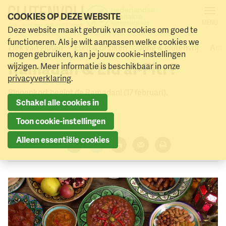
COOKIES OP DEZE WEBSITE
MENU
Oproep: heb jij een lekker
Deze website maakt gebruik van cookies om goed te
Naar menu
Naar hoofdinhoud
functioneren. Als je wilt aanpassen welke cookies we
glutenvrij recept voor
Ziek van gluten
Eten & drinken
Jong & glutenvrij
Acti
mogen gebruiken, kan je jouw cookie-instellingen
Ramadan & Eid al-Fitr?
wijzigen. Meer informatie is beschikbaar in onze
privacyverklaring
.
Binnenkort begint de Ramadan! (17 februari).
Schakel alle cookies in
3 februari 2026
Toon cookie-instellingen
Alleen essentiële cookies
Deel dit artikel:
Facebook
Twitter
LinkedIn
Verzenden
Printen