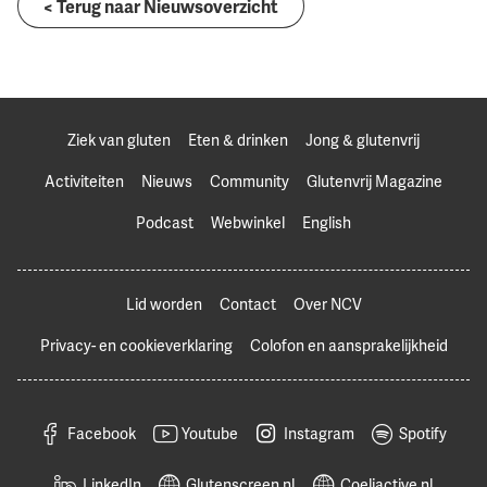
< Terug naar Nieuwsoverzicht
Ziek van gluten
Eten & drinken
Jong & glutenvrij
Activiteiten
Nieuws
Community
Glutenvrij Magazine
Podcast
Webwinkel
English
Lid worden
Contact
Over NCV
Privacy- en cookieverklaring
Colofon en aansprakelijkheid
Facebook
Youtube
Instagram
Spotify
LinkedIn
Glutenscreen.nl
Coeliactive.nl