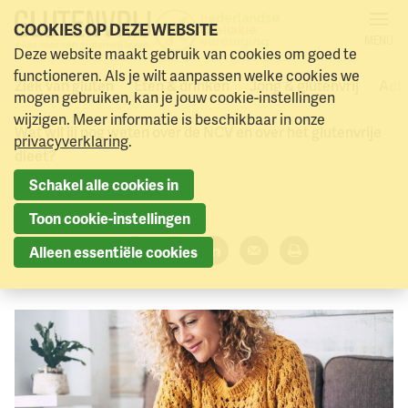
COOKIES OP DEZE WEBSITE
MENU
Online bijeenkomst
Deze website maakt gebruik van cookies om goed te
Naar menu
Naar hoofdinhoud
functioneren. Als je wilt aanpassen welke cookies we
(nieuwe) leden
Ziek van gluten
Eten & drinken
Jong & glutenvrij
Acti
mogen gebruiken, kan je jouw cookie-instellingen
wijzigen. Meer informatie is beschikbaar in onze
Wat wil jij nog weten over de NCV en over het glutenvrije
privacyverklaring
.
dieet?
Schakel alle cookies in
16 februari 2026
Toon cookie-instellingen
Deel dit artikel:
Alleen essentiële cookies
Facebook
Twitter
LinkedIn
Verzenden
Printen