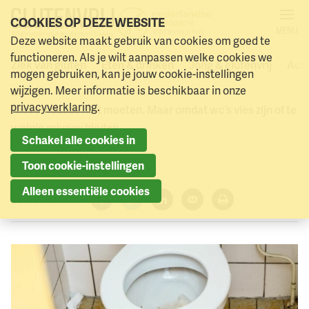
COOKIES OP DEZE WEBSITE
MENU
Teken de petitie!
Deze website maakt gebruik van cookies om goed te
Naar menu
Naar hoofdinhoud
functioneren. Als je wilt aanpassen welke cookies we
Ziek van gluten
Eten & drinken
Jong & glutenvrij
Acti
mogen gebruiken, kan je jouw cookie-instellingen
De helft van de leerlingen gaat (bijna) nooit naar de wc op
wijzigen. Meer informatie is beschikbaar in onze
school.
privacyverklaring
.
Niet omdat ze niet moeten. Maar omdat wc’s vies zijn of te
weinig privacy bieden.
Schakel alle cookies in
23 februari 2026
Toon cookie-instellingen
Alleen essentiële cookies
Deel dit artikel:
Facebook
Twitter
LinkedIn
Verzenden
Printen