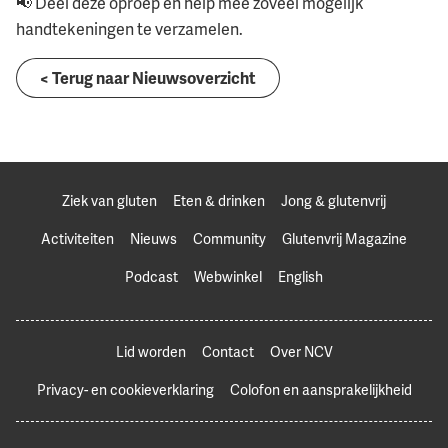
📢 Deel deze oproep en help mee zoveel mogelijk
handtekeningen te verzamelen.
< Terug naar Nieuwsoverzicht
Ziek van gluten
Eten & drinken
Jong & glutenvrij
Activiteiten
Nieuws
Community
Glutenvrij Magazine
Podcast
Webwinkel
English
Lid worden
Contact
Over NCV
Privacy- en cookieverklaring
Colofon en aansprakelijkheid