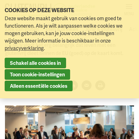
COOKIES OP DEZE WEBSITE
MENU
Coeliakie op de kaart in
Deze website maakt gebruik van cookies om goed te
Naar menu
Naar hoofdinhoud
functioneren. Als je wilt aanpassen welke cookies we
Europa
Ziek van gluten
Eten & drinken
Jong & glutenvrij
Acti
mogen gebruiken, kan je jouw cookie-instellingen
wijzigen. Meer informatie is beschikbaar in onze
De NCV vindt het erg belangrijk dat leven met een
privacyverklaring
.
glutenvrij dieet binnen de EU (goed) op de kaart komt.
Schakel alle cookies in
5 maart 2026
Toon cookie-instellingen
Deel dit artikel:
Alleen essentiële cookies
Facebook
Twitter
LinkedIn
Verzenden
Printen