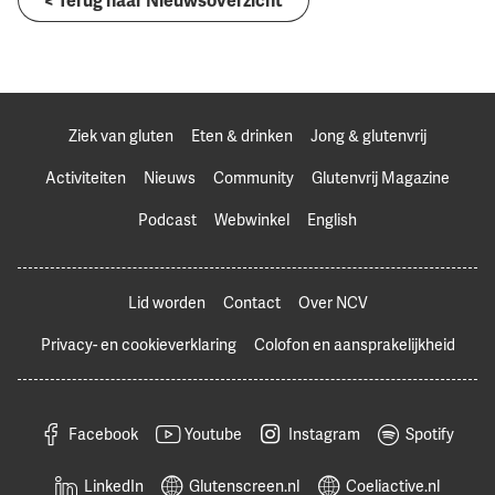
Ziek van gluten
Eten & drinken
Jong & glutenvrij
Activiteiten
Nieuws
Community
Glutenvrij Magazine
Podcast
Webwinkel
English
Lid worden
Contact
Over NCV
Privacy- en cookieverklaring
Colofon en aansprakelijkheid
Facebook
Youtube
Instagram
Spotify
LinkedIn
Glutenscreen.nl
Coeliactive.nl