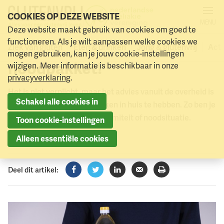
COOKIES OP DEZE WEBSITE
MENU
Nieuw op onze website:
Deze website maakt gebruik van cookies om goed te
Naar menu
Naar hoofdinhoud
functioneren. Als je wilt aanpassen welke cookies we
alles over een glutenvrij
Ziek van gluten
Eten & drinken
Jong & glutenvrij
Acti
mogen gebruiken, kan je jouw cookie-instellingen
noodpakket!
wijzigen. Meer informatie is beschikbaar in onze
privacyverklaring
.
Het is niet verplicht, maar het advies vanuit de overheid is
Schakel alle cookies in
om voor 72 uur eten en drinken in huis te hebben. Zo ben je
voorbereid op een ramp, calamiteit of noodsituatie.
Toon cookie-instellingen
16 maart 2026
Alleen essentiële cookies
Deel dit artikel:
Facebook
Twitter
LinkedIn
Verzenden
Printen