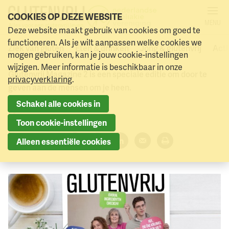
COOKIES OP DEZE WEBSITE
MENU
Glutenvrij Magazine 2026 - 2
Deze website maakt gebruik van cookies om goed te
Naar menu
Naar hoofdinhoud
functioneren. Als je wilt aanpassen welke cookies we
Doorgeef Magazine
Ziek van gluten
Eten & drinken
Jong & glutenvrij
Acti
mogen gebruiken, kan je jouw cookie-instellingen
wijzigen. Meer informatie is beschikbaar in onze
Glutenvrij Magazine 2 is een speciale editie om door te
privacyverklaring
.
geven aan de mensen om je heen.
Schakel alle cookies in
7 juni 2026
Toon cookie-instellingen
Deel dit artikel:
Alleen essentiële cookies
Facebook
Twitter
LinkedIn
Verzenden
Printen