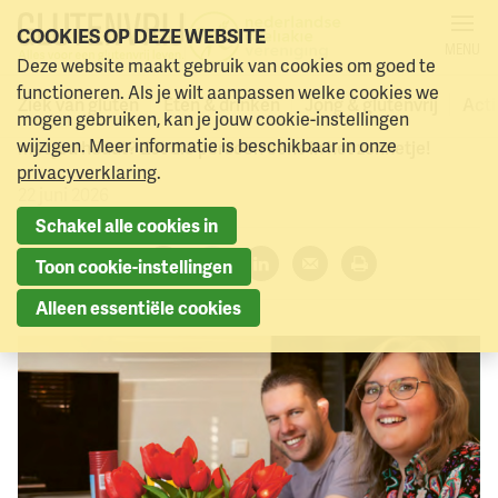
COOKIES OP DEZE WEBSITE
MENU
Glutenvrije helden!
Deze website maakt gebruik van cookies om goed te
Naar menu
Naar hoofdinhoud
functioneren. Als je wilt aanpassen welke cookies we
Ziek van gluten
Eten & drinken
Jong & glutenvrij
Acti
mogen gebruiken, kan je jouw cookie-instellingen
Heb jij ook eeen glutenvrije held in je leven die rekening
wijzigen. Meer informatie is beschikbaar in onze
met jou houdt? Zet die persoon eens in het zonnetje!
privacyverklaring
.
22 juni 2026
Schakel alle cookies in
Deel dit artikel:
Toon cookie-instellingen
Facebook
Twitter
LinkedIn
Verzenden
Printen
Alleen essentiële cookies