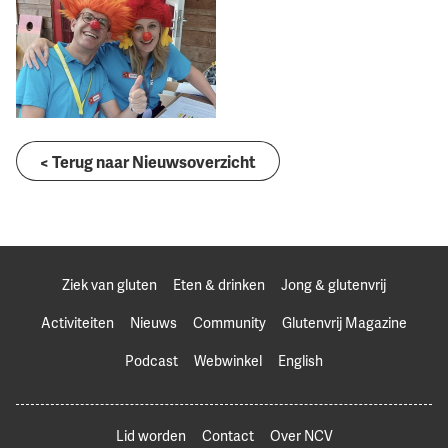
< Terug naar Nieuwsoverzicht
Ziek van gluten
Eten & drinken
Jong & glutenvrij
Activiteiten
Nieuws
Community
Glutenvrij Magazine
Podcast
Webwinkel
English
Lid worden
Contact
Over NCV