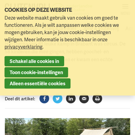
COOKIES OP DEZE WEBSITE
MENU
Kinderkamp Westelbeers
Deze website maakt gebruik van cookies om goed te
Naar menu
Naar hoofdinhoud
functioneren. Als je wilt aanpassen welke cookies we
groot succes
Ziek van gluten
Eten & drinken
Jong & glutenvrij
Acti
mogen gebruiken, kan je jouw cookie-instellingen
wijzigen. Meer informatie is beschikbaar in onze
Het thema van dit leuke kamp in Brabant was circus. De
privacyverklaring
.
58 kinderen die mee gingen, hebben goochel- en
acrobatiekkunsten geleerd en er kwam een echte
Schakel alle cookies in
goochelaar optreden.
Toon cookie-instellingen
22 juni 2026
Alleen essentiële cookies
Deel dit artikel:
Facebook
Twitter
LinkedIn
Verzenden
Printen