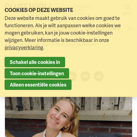
COOKIES OP DEZE WEBSITE
MENU
Festivals, stapweekendjes,
Deze website maakt gebruik van cookies om goed te
Naar menu
Naar hoofdinhoud
functioneren. Als je wilt aanpassen welke cookies we
uit eten met vrienden
Ziek van gluten
Eten & drinken
Jong & glutenvrij
Acti
mogen gebruiken, kan je jouw cookie-instellingen
wijzigen. Meer informatie is beschikbaar in onze
Klinkt zorgeloos, toch? Niet voor iedereen.
privacyverklaring
.
27 juni 2026
Schakel alle cookies in
Toon cookie-instellingen
Deel dit artikel:
Alleen essentiële cookies
Facebook
Twitter
LinkedIn
Verzenden
Printen