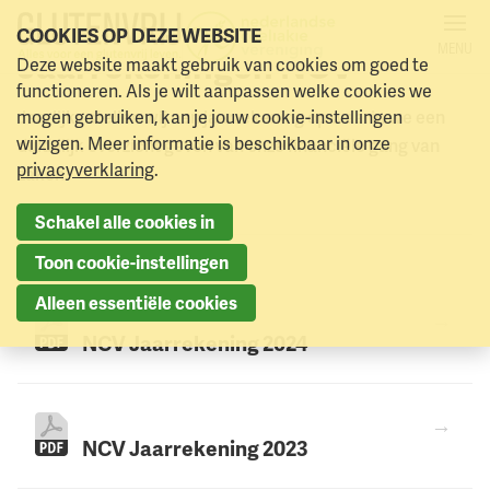
COOKIES OP DEZE WEBSITE
MENU
Jaarrekeningen NCV
Deze website maakt gebruik van cookies om goed te
Naar menu
Naar hoofdinhoud
functioneren. Als je wilt aanpassen welke cookies we
mogen gebruiken, kan je jouw cookie-instellingen
Jaarlijks stellen wij een jaarrekening op waarin we een
wijzigen. Meer informatie is beschikbaar in onze
duidelijk overzicht geven van onze financiële gang van
privacyverklaring
.
zaken.
Schakel alle cookies in
Toon cookie-instellingen
Alleen essentiële cookies
NCV Jaarrekening 2024
NCV Jaarrekening 2023