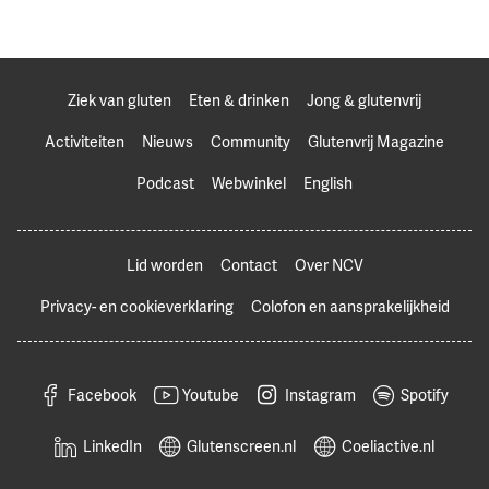
Ziek van gluten
Eten & drinken
Jong & glutenvrij
Activiteiten
Nieuws
Community
Glutenvrij Magazine
Podcast
Webwinkel
English
Lid worden
Contact
Over NCV
Privacy- en cookieverklaring
Colofon en aansprakelijkheid
Facebook
Youtube
Instagram
Spotify
LinkedIn
Glutenscreen.nl
Coeliactive.nl