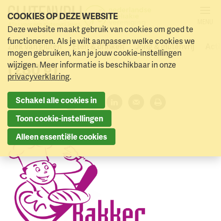
COOKIES OP DEZE WEBSITE
MENU
CROSSED GRAIN KEURMERK
Deze website maakt gebruik van cookies om goed te
Naar menu
Naar hoofdinhoud
functioneren. Als je wilt aanpassen welke cookies we
Witte Bollen met tijgerprint
Ziek van gluten
Eten & drinken
Jong & glutenvrij
Acti
mogen gebruiken, kan je jouw cookie-instellingen
(280 g)
wijzigen. Meer informatie is beschikbaar in onze
privacyverklaring
.
Schakel alle cookies in
Deel dit artikel:
Facebook
Twitter
LinkedIn
Verzenden
Printen
Toon cookie-instellingen
Alleen essentiële cookies