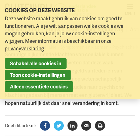
COOKIES OP DEZE WEBSITE
MENU
SYMPTOMEN EN KLACHTEN
Deze website maakt gebruik van cookies om goed te
Naar menu
Psychische klachten bij
Naar hoofdinhoud
functioneren. Als je wilt aanpassen welke cookies we
Ziek van gluten
Eten & drinken
Jong & glutenvrij
Acti
mogen gebruiken, kan je jouw cookie-instellingen
volwassenen
wijzigen. Meer informatie is beschikbaar in onze
Ziek van gluten
Coeliakie
Symptomen en klachten
Psychische kl
privacyverklaring
.
Sommige bijkomende klachten van coeliakie kunnen
psychisch van aard zijn. We weten dat deze vaak
Schakel alle cookies in
voorkomen. Dat horen we geregeld van leden en van
Toon cookie-instellingen
betrokken professionals. Maar op wetenschappelijk
Alleen essentiële cookies
gebied zijn er nog niet zoveel studies naar psychische
klachten gedaan bij mensen met een glutenvrij dieet. We
hopen natuurlijk dat daar snel verandering in komt.
Deel dit artikel:
Facebook
Twitter
LinkedIn
Verzenden
Printen