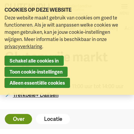
COOKIES OP DEZE WEBSITE
MENU
Deze website maakt gebruik van cookies om goed te
Alle activiteiten
Naar menu
Naar hoofdinhoud
functioneren. Als je wilt aanpassen welke cookies we
Ziek van gluten
Eten & drinken
Jong & glutenvrij
Acti
mogen gebruiken, kan je jouw cookie-instellingen
wijzigen. Meer informatie is beschikbaar in onze
privacyverklaring
.
Glutenvrije markt
Schakel alle cookies in
Dalfsen
Toon cookie-instellingen
Alleen essentiële cookies
zaterdag 21 maart 2026 van 11:00 uur tot 14:00 uur
Trefkoele+ Dalfsen
Over
Locatie