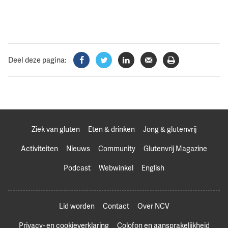
Deel deze pagina:
Facebook
Twitter
LinkedIn
Verzenden
Printen
Ziek van gluten
Eten & drinken
Jong & glutenvrij
Activiteiten
Nieuws
Community
Glutenvrij Magazine
Podcast
Webwinkel
English
Lid worden
Contact
Over NCV
Privacy- en cookieverklaring
Colofon en aansprakelijkheid