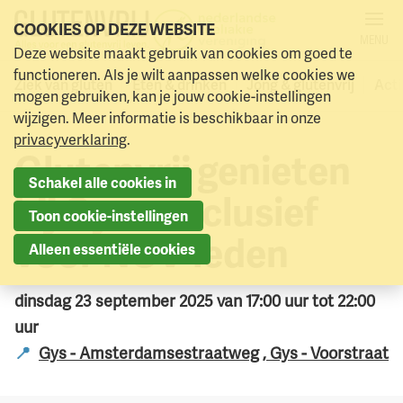
COOKIES OP DEZE WEBSITE
MENU
Deze website maakt gebruik van cookies om goed te
Alle activiteiten
Naar menu
Naar hoofdinhoud
functioneren. Als je wilt aanpassen welke cookies we
Ziek van gluten
Eten & drinken
Jong & glutenvrij
Acti
mogen gebruiken, kan je jouw cookie-instellingen
wijzigen. Meer informatie is beschikbaar in onze
privacyverklaring
.
Glutenvrij genieten
Schakel alle cookies in
bij Gys – exclusief
Toon cookie-instellingen
voor NCV-leden
Alleen essentiële cookies
dinsdag 23 september 2025 van 17:00 uur tot 22:00
uur
Gys - Amsterdamsestraatweg
, Gys - Voorstraat