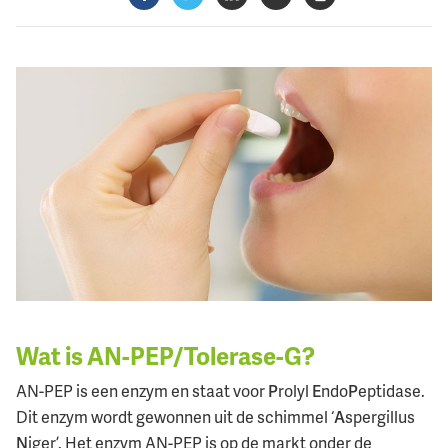
Facebook
Twitter
LinkedIn
Verzenden
Printen
Wat is AN-PEP/Tolerase-G?
AN-PEP is een enzym en staat voor
P
rolyl
E
ndo
P
eptidase.
Dit enzym wordt gewonnen uit de schimmel ‘
A
spergillus
N
iger’. Het enzym AN-PEP is op de markt onder de