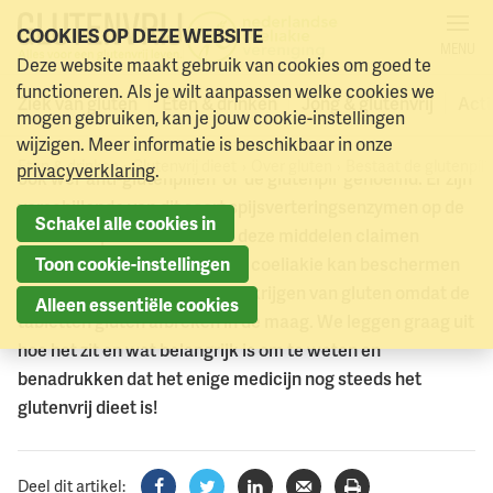
COOKIES OP DEZE WEBSITE
MENU
OVER GLUTEN
Deze website maakt gebruik van cookies om goed te
Naar menu
Bestaat er een glutenpil?
Naar hoofdinhoud
functioneren. Als je wilt aanpassen welke cookies we
Ziek van gluten
Eten & drinken
Jong & glutenvrij
Acti
mogen gebruiken, kan je jouw cookie-instellingen
wijzigen. Meer informatie is beschikbaar in onze
We krijgen veel vragen over glutenafbrekende enzymen,
Eten & drinken
Glutenvrij dieet
Over gluten
Bestaat de glutenpil?
privacyverklaring
.
ook wel 'anti-glutenpillen' of 'de glutenpil' genoemd. Er zijn
verschillende van dit soort spijsverteringsenzymen op de
Schakel alle cookies in
markt. De producenten van deze middelen claimen
allemaal dat het mensen met coeliakie kan beschermen
Toon cookie-instellingen
tegen klachten na het binnen krijgen van gluten omdat de
Alleen essentiële cookies
tabletten gluten afbreken in de maag. We leggen graag uit
hoe het zit en wat belangrijk is om te weten en
benadrukken dat het enige medicijn nog steeds het
glutenvrij dieet is!
Deel dit artikel: