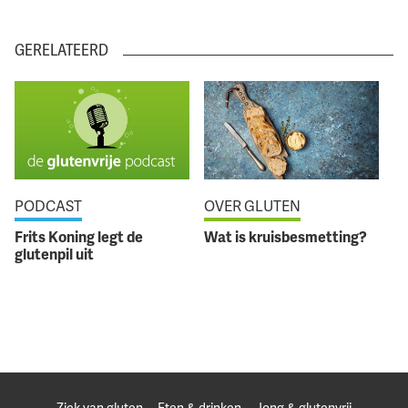
GERELATEERD
PODCAST
OVER GLUTEN
Frits Koning legt de
Wat is kruisbesmetting?
glutenpil uit
Ziek van gluten
Eten & drinken
Jong & glutenvrij