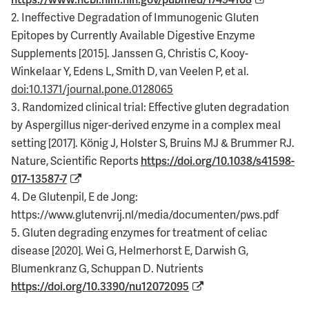
2. Ineffective Degradation of Immunogenic Gluten
Epitopes by Currently Available Digestive Enzyme
Supplements [2015]. Janssen G, Christis C, Kooy-
Winkelaar Y, Edens L, Smith D, van Veelen P, et al.
doi:10.1371/journal.pone.0128065
3. Randomized clinical trial: Effective gluten degradation
by Aspergillus niger-derived enzyme in a complex meal
setting [2017]. König J, Holster S, Bruins MJ & Brummer RJ.
Nature, Scientific Reports
https://doi.org/10.1038/s41598-
017-13587-7
4. De Glutenpil, E de Jong:
https://www.glutenvrij.nl/media/documenten/pws.pdf
5. Gluten degrading enzymes for treatment of celiac
disease [2020]. Wei G, Helmerhorst E, Darwish G,
Blumenkranz G, Schuppan D. Nutrients
https://doi.org/10.3390/nu12072095