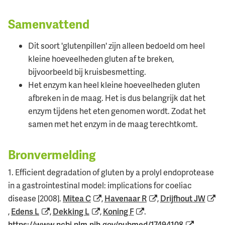
Samenvattend
Dit soort 'glutenpillen' zijn alleen bedoeld om heel
kleine hoeveelheden gluten af te breken,
bijvoorbeeld bij kruisbesmetting.
Het enzym kan heel kleine hoeveelheden gluten
afbreken in de maag. Het is dus belangrijk dat het
enzym tijdens het eten genomen wordt. Zodat het
samen met het enzym in de maag terechtkomt.
Bronvermelding
1. Efficient degradation of gluten by a prolyl endoprotease
in a gastrointestinal model: implications for coeliac
disease [2008].
Mitea C
,
Havenaar R
,
Drijfhout JW
,
Edens L
,
Dekking L
,
Koning F
.
https://www.ncbi.nlm.nih.gov/pubmed/17494108