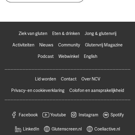
Ziek van gluten
Eten & drinken
Jong & glutenvrij
Activiteiten
Nieuws
Community
Glutenvrij Magazine
Podcast
Webwinkel
English
Lid worden
Contact
Over NCV
Privacy- en cookieverklaring
Colofon en aansprakelijkheid
Facebook
Youtube
Instagram
Spotify
LinkedIn
Glutenscreen.nl
Coeliactive.nl