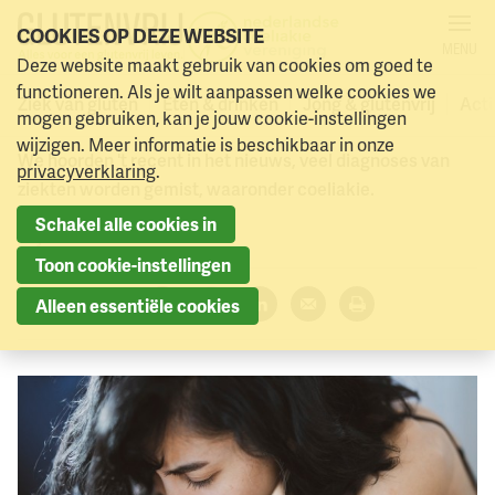
COOKIES OP DEZE WEBSITE
MENU
Wacht niet met klachten, ga
Deze website maakt gebruik van cookies om goed te
Naar menu
Naar hoofdinhoud
functioneren. Als je wilt aanpassen welke cookies we
naar de dokter!
Ziek van gluten
Eten & drinken
Jong & glutenvrij
Acti
mogen gebruiken, kan je jouw cookie-instellingen
wijzigen. Meer informatie is beschikbaar in onze
We hoorden 't recent in het nieuws, veel diagnoses van
privacyverklaring
.
ziekten worden gemist, waaronder coeliakie.
Schakel alle cookies in
12 januari 2021
Toon cookie-instellingen
Deel dit artikel:
Alleen essentiële cookies
Facebook
Twitter
LinkedIn
Verzenden
Printen