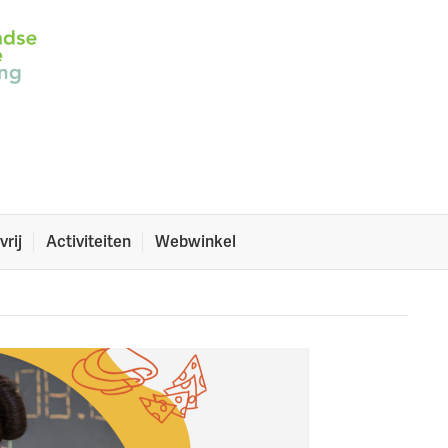
ontbijt, ook voor
glutenvrij dieet!
gestart.
vrij
Activiteiten
Webwinkel
n