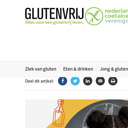
Naar menu
Naar hoofdinhoud
Nationaal School
kinderen met een 
Het Nationaal Schoolontbijt van 7-11 november is 
7 november 2022
Ziek van gluten
Eten & drinken
Jong & gluten
Deel dit artikel:
Facebook
Twitter
LinkedIn
Verzenden
Printe