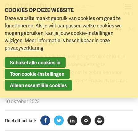
COOKIES OP DEZE WEBSITE
MENU
Podcast: kruisbesmetting in
Deze website maakt gebruik van cookies om goed te
Naar menu
Naar hoofdinhoud
functioneren. Als je wilt aanpassen welke cookies we
de keuken. Deel 1: het
Ziek van gluten
Eten & drinken
Jong & glutenvrij
Acti
mogen gebruiken, kan je jouw cookie-instellingen
onderzoek
wijzigen. Meer informatie is beschikbaar in onze
privacyverklaring
.
Is een houten snijplank toch veilig te gebruiken? Kun je
Schakel alle cookies in
een tosti-ijzer reinigen om kruisbesmetting te
voorkomen? Zijn airfryers veilig om te gebruiken voor
Toon cookie-instellingen
glutenvolle en glutenvrije producten? En hoe zit het met
Alleen essentiële cookies
frituren?
10 oktober 2023
Deel dit artikel:
Facebook
Twitter
LinkedIn
Verzenden
Printen