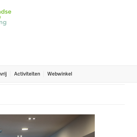
p onze Glutenvrije
rs en interessant inhoudelijk middagprogramma
envrije Dag op 9 mei.
vrij
Activiteiten
Webwinkel
n