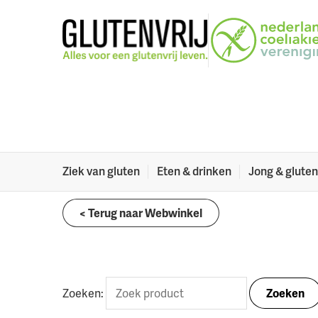
Naar menu
Naar hoofdinhoud
Webwinkel
Glutenvrije dieetinformatie (papier)
Webwinkel
Welkom in onze webwinkel. Hier vind je onder ande
dieetvertalingen in zo’n 40 talen en wat leuke din
Ziek van gluten
Eten & drinken
Jong & gluten
< Terug naar Webwinkel
Zoeken:
Zoeken