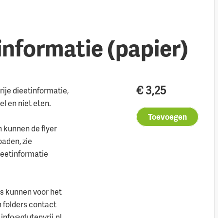
informatie (papier)
€
3,25
rije dieetinformatie,
l en niet eten.
Toevoegen
n kunnen de flyer
oaden, zie
ieetinformatie
s kunnen voor het
n folders contact
info@glutenvrij.nl.