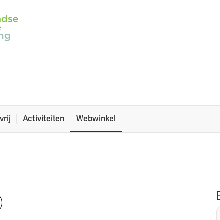
re een aantal flyers van de NCV, de dieetpasjes en
gen zoals een poster en het spreekbeurtpakket.
vrij
Activiteiten
Webwinkel