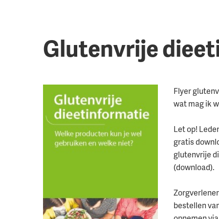
Glutenvrije dieet
Flyer glutenv
wat mag ik we
Let op! Lede
gratis downl
glutenvrije d
(download).
Zorgverlener
bestellen va
opnemen via 