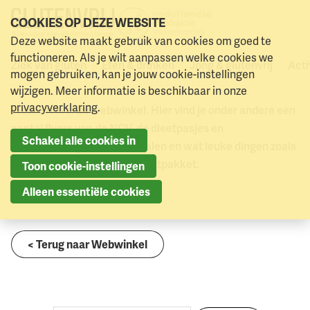
COOKIES OP DEZE WEBSITE
Naar
Deze website maakt gebruik van cookies om goed te
0
Webwinkel
Kazachs dieetpasje (download)
Naar menu
Naar hoofdinhoud
wink
functioneren. Als je wilt aanpassen welke cookies we
Ziek van gluten
Eten & drinken
Jong & glutenvrij
Acti
Webwinkel
mogen gebruiken, kan je jouw cookie-instellingen
wijzigen. Meer informatie is beschikbaar in onze
privacyverklaring
.
Welkom in onze webwinkel. Hier vind je onder andere een
aantal flyers van de NCV, de dieetpasjes en
Schakel alle cookies in
dieetvertalingen in zo’n 40 talen en wat leuke dingen zoals
een poster en het spreekbeurtpakket.
Toon cookie-instellingen
Alleen essentiële cookies
< Terug naar Webwinkel