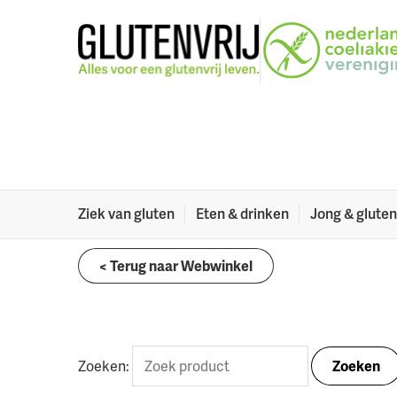
Naar menu
Naar hoofdinhoud
Webwinkel
Nepalees dieetpasje (papier)
Webwinkel
Welkom in onze webwinkel. Hier vind je onder ande
dieetvertalingen in zo’n 40 talen en wat leuke din
Ziek van gluten
Eten & drinken
Jong & gluten
< Terug naar Webwinkel
Zoeken:
Zoeken