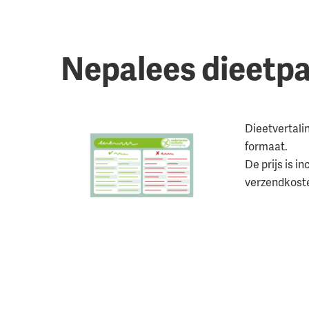
Nepalees dieetpa
Dieetvertali
formaat.
De prijs is in
verzendkost