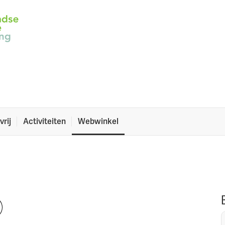
re een aantal flyers van de NCV, de dieetpasjes en
gen zoals een poster en het spreekbeurtpakket.
vrij
Activiteiten
Webwinkel