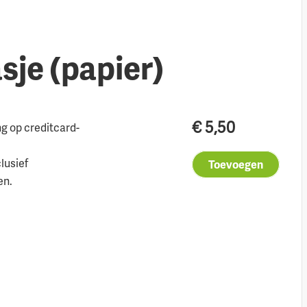
sje (papier)
€
5,50
ng op creditcard-
clusief
Toevoegen
en.