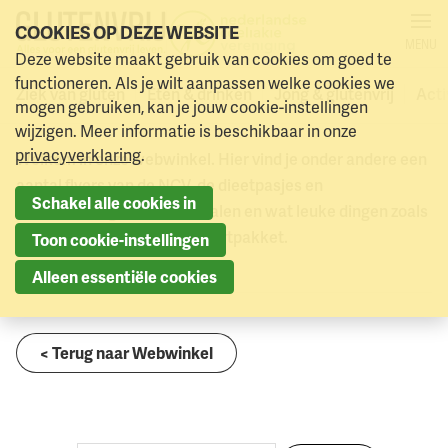
COOKIES OP DEZE WEBSITE
MENU
Naar
Deze website maakt gebruik van cookies om goed te
0
Webwinkel
Fins dieetpasje (papier)
Naar menu
Naar hoofdinhoud
winkelmand
functioneren. Als je wilt aanpassen welke cookies we
Ziek van gluten
Eten & drinken
Jong & glutenvrij
Acti
Webwinkel
mogen gebruiken, kan je jouw cookie-instellingen
wijzigen. Meer informatie is beschikbaar in onze
privacyverklaring
.
Welkom in onze webwinkel. Hier vind je onder andere een
aantal flyers van de NCV, de dieetpasjes en
Schakel alle cookies in
dieetvertalingen in zo’n 40 talen en wat leuke dingen zoals
een poster en het spreekbeurtpakket.
Toon cookie-instellingen
Alleen essentiële cookies
< Terug naar Webwinkel