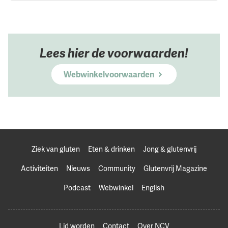
Lees hier de voorwaarden!
Webwinkelvoorwaarden
Ziek van gluten
Eten & drinken
Jong & glutenvrij
Activiteiten
Nieuws
Community
Glutenvrij Magazine
Podcast
Webwinkel
English
Lid worden
Contact
Over NCV