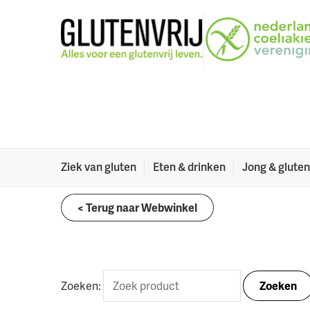
Naar menu
Naar hoofdinhoud
Webwinkel
Engels dieetpasje (download)
Webwinkel
Welkom in onze webwinkel. Hier vind je onder ande
dieetvertalingen in zo’n 40 talen en wat leuke din
Ziek van gluten
Eten & drinken
Jong & gluten
< Terug naar Webwinkel
Zoeken:
Zoeken