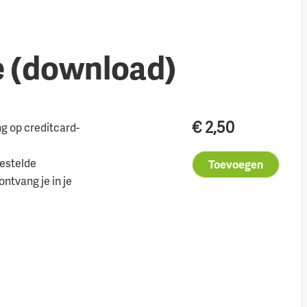
e (download)
€
2,50
ng op creditcard-
estelde
Toevoegen
ntvang je in je