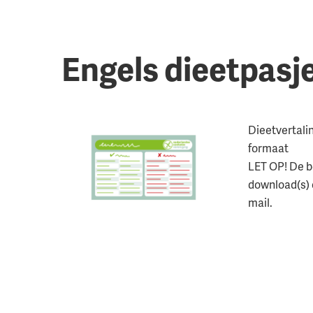
Engels dieetpasj
Dieetvertali
formaat
LET OP! De b
download(s) o
mail.