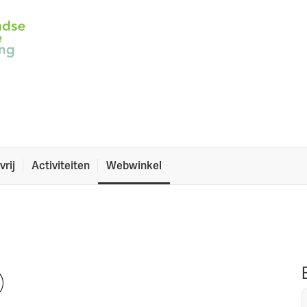
re een aantal flyers van de NCV, de dieetpasjes en
gen zoals een poster en het spreekbeurtpakket.
vrij
Activiteiten
Webwinkel