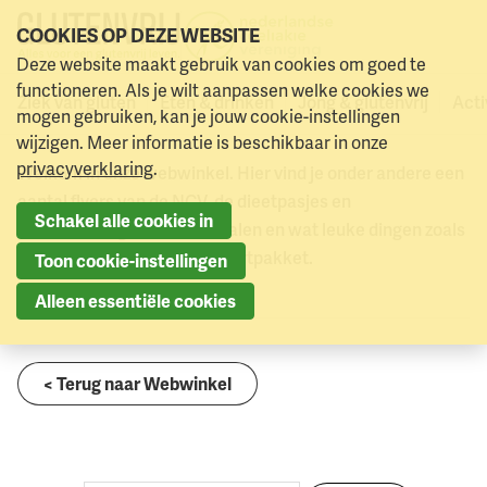
COOKIES OP DEZE WEBSITE
Naar
Deze website maakt gebruik van cookies om goed te
0
Webwinkel
Japans dieetpasje (download)
Naar menu
Naar hoofdinhoud
winke
functioneren. Als je wilt aanpassen welke cookies we
Ziek van gluten
Eten & drinken
Jong & glutenvrij
Acti
Webwinkel
mogen gebruiken, kan je jouw cookie-instellingen
wijzigen. Meer informatie is beschikbaar in onze
privacyverklaring
.
Welkom in onze webwinkel. Hier vind je onder andere een
aantal flyers van de NCV, de dieetpasjes en
Schakel alle cookies in
dieetvertalingen in zo’n 40 talen en wat leuke dingen zoals
een poster en het spreekbeurtpakket.
Toon cookie-instellingen
Alleen essentiële cookies
< Terug naar Webwinkel