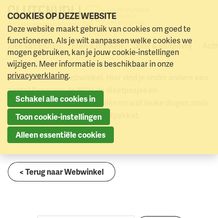
COOKIES OP DEZE WEBSITE
Na
Deze website maakt gebruik van cookies om goed te
0
Webwinkel
Maleisisch dieetpasje (download)
Naar menu
Naar hoofdinhoud
wi
functioneren. Als je wilt aanpassen welke cookies we
Ziek van gluten
Eten & drinken
Jong & glutenvrij
Acti
Webwinkel
mogen gebruiken, kan je jouw cookie-instellingen
wijzigen. Meer informatie is beschikbaar in onze
privacyverklaring
.
Welkom in onze webwinkel. Hier vind je onder andere een
aantal flyers van de NCV, de dieetpasjes en
Schakel alle cookies in
dieetvertalingen in zo’n 40 talen en wat leuke dingen zoals
een poster en het spreekbeurtpakket.
Toon cookie-instellingen
Alleen essentiële cookies
< Terug naar Webwinkel