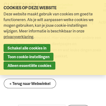
COOKIES OP DEZE WEBSITE
M
Naar
Deze website maakt gebruik van cookies om goed te
0
Webwinkel
Turks dieetpasje (download)
Naar menu
Naar hoofdinhoud
winkel
functioneren. Als je wilt aanpassen welke cookies we
Ziek van gluten
Eten & drinken
Jong & glutenvrij
Acti
Webwinkel
mogen gebruiken, kan je jouw cookie-instellingen
wijzigen. Meer informatie is beschikbaar in onze
privacyverklaring
.
Welkom in onze webwinkel. Hier vind je onder andere een
aantal flyers van de NCV, de dieetpasjes en
Schakel alle cookies in
dieetvertalingen in zo’n 40 talen en wat leuke dingen zoals
een poster en het spreekbeurtpakket.
Toon cookie-instellingen
Alleen essentiële cookies
< Terug naar Webwinkel