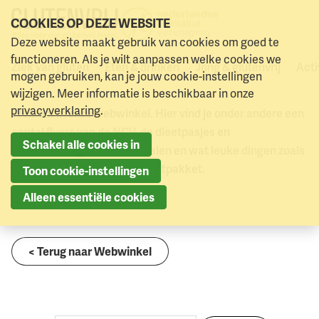
COOKIES OP DEZE WEBSITE
N
Deze website maakt gebruik van cookies om goed te
0
Webwinkel
Ijslandse dieetvertaling (download)
Naar menu
Naar hoofdinhoud
w
functioneren. Als je wilt aanpassen welke cookies we
Ziek van gluten
Eten & drinken
Jong & glutenvrij
Acti
Webwinkel
mogen gebruiken, kan je jouw cookie-instellingen
wijzigen. Meer informatie is beschikbaar in onze
privacyverklaring
.
Welkom in onze webwinkel. Hier vind je onder andere een
aantal flyers van de NCV, de dieetpasjes en
Schakel alle cookies in
dieetvertalingen in zo’n 40 talen en wat leuke dingen zoals
een poster en het spreekbeurtpakket.
Toon cookie-instellingen
Alleen essentiële cookies
< Terug naar Webwinkel