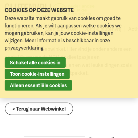
COOKIES OP DEZE WEBSITE
N
Deze website maakt gebruik van cookies om goed te
0
Webwinkel
Singalees dieetvertaling (download)
Naar menu
Naar hoofdinhoud
w
functioneren. Als je wilt aanpassen welke cookies we
Ziek van gluten
Eten & drinken
Jong & glutenvrij
Acti
Webwinkel
mogen gebruiken, kan je jouw cookie-instellingen
wijzigen. Meer informatie is beschikbaar in onze
privacyverklaring
.
Welkom in onze webwinkel. Hier vind je onder andere een
aantal flyers van de NCV, de dieetpasjes en
Schakel alle cookies in
dieetvertalingen in zo’n 40 talen en wat leuke dingen zoals
een poster en het spreekbeurtpakket.
Toon cookie-instellingen
Alleen essentiële cookies
< Terug naar Webwinkel