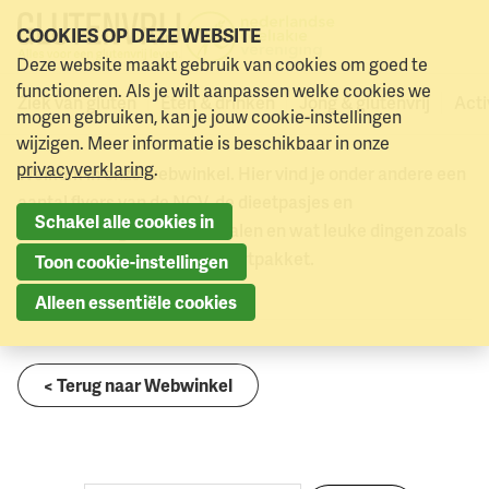
COOKIES OP DEZE WEBSITE
Deze website maakt gebruik van cookies om goed te
0
Webwinkel
Vietnamese dieetvertaling (download)
Naar menu
Naar hoofdinhoud
functioneren. Als je wilt aanpassen welke cookies we
Ziek van gluten
Eten & drinken
Jong & glutenvrij
Acti
Webwinkel
mogen gebruiken, kan je jouw cookie-instellingen
wijzigen. Meer informatie is beschikbaar in onze
privacyverklaring
.
Welkom in onze webwinkel. Hier vind je onder andere een
aantal flyers van de NCV, de dieetpasjes en
Schakel alle cookies in
dieetvertalingen in zo’n 40 talen en wat leuke dingen zoals
een poster en het spreekbeurtpakket.
Toon cookie-instellingen
Alleen essentiële cookies
< Terug naar Webwinkel