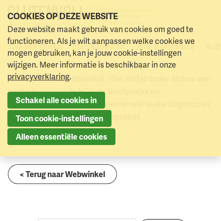
COOKIES OP DEZE WEBSITE
Deze website maakt gebruik van cookies om goed te
Webwinkel
Farsi dieetvertaling (Perzisch) (download)
Naar menu
Naar hoofdinhoud
functioneren. Als je wilt aanpassen welke cookies we
Ziek van gluten
Eten & drinken
Jong & glutenvrij
Acti
Webwinkel
mogen gebruiken, kan je jouw cookie-instellingen
wijzigen. Meer informatie is beschikbaar in onze
privacyverklaring
.
Welkom in onze webwinkel. Hier vind je onder andere een
aantal flyers van de NCV, de dieetpasjes en
Schakel alle cookies in
dieetvertalingen in zo’n 40 talen en wat leuke dingen zoals
een poster en het spreekbeurtpakket.
Toon cookie-instellingen
Alleen essentiële cookies
< Terug naar Webwinkel