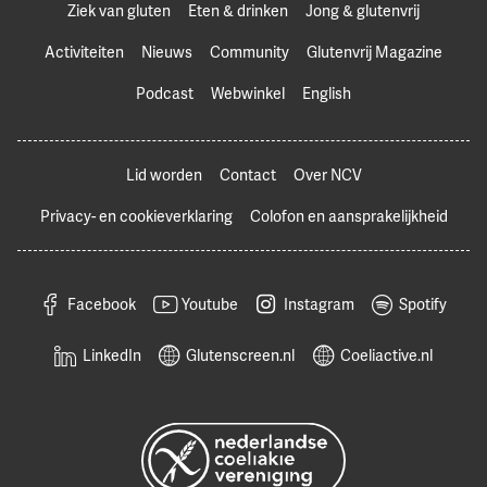
Ziek van gluten
Eten & drinken
Jong & glutenvrij
Activiteiten
Nieuws
Community
Glutenvrij Magazine
Podcast
Webwinkel
English
Lid worden
Contact
Over NCV
Privacy- en cookieverklaring
Colofon en aansprakelijkheid
Facebook
Youtube
Instagram
Spotify
LinkedIn
Glutenscreen.nl
Coeliactive.nl