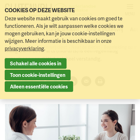
COOKIES OP DEZE WEBSITE
MENU
NAAR DE DIËTIST
Deze website maakt gebruik van cookies om goed te
Naar menu
Begeleiding op maat
Naar hoofdinhoud
functioneren. Als je wilt aanpassen welke cookies we
Ziek van gluten
Eten & drinken
Jong & glutenvrij
Acti
mogen gebruiken, kan je jouw cookie-instellingen
wijzigen. Meer informatie is beschikbaar in onze
Behalve de jaarlijkse controle door een gespecialiseerde
Eten & drinken
Glutenvrij dieet
Naar de diëtist
Begeleiding op ma
privacyverklaring
.
Maag Darm Lever arts (mdl-arts) is een regelmatig
bezoek aan een diëtist ook heel verstandig.
Schakel alle cookies in
Toon cookie-instellingen
Deel dit artikel:
Alleen essentiële cookies
Facebook
Twitter
LinkedIn
Verzenden
Printen